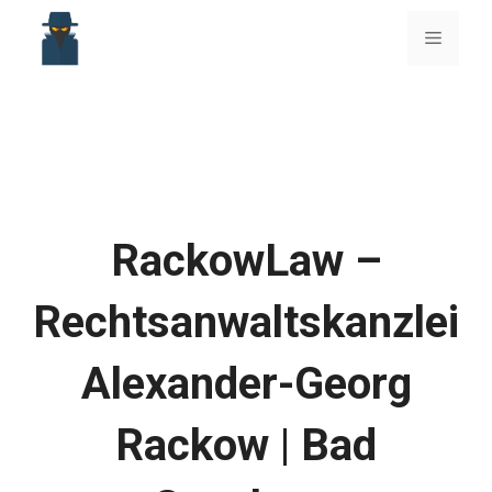
Skip
to
Menu
content
RackowLaw –
Rechtsanwaltskanzlei
Alexander-Georg
Rackow | Bad